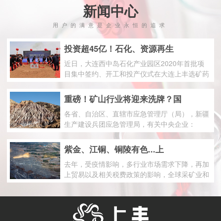
新闻中心
用户的满意是企业永恒的追求
投资超45亿！石化、资源再生
近日，大连西中岛石化产业园区2020年首批项
目集中签约、开工和投产仪式在大连上丰选矿药
剂项目现场隆重举行。
重磅！矿山行业将迎来洗牌？国
各省、自治区、直辖市应急管理厅（局），新疆
生产建设兵团应急管理局，有关中央企业：
《关于加强金属非金属地下矿山外包工程安全管
理的若干规定》已经国家矿山安全监察局局务会
紫金、江铜、铜陵有色...上
议审议通过，现予印发。
去年，受疫情影响，多行业市场需求下降，再加
上贸易以及相关税费政策的影响，全球采矿业和
金属行业并购在2020年上半年出现大幅下降。