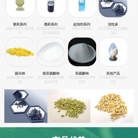
黄药系列
黑药系列
起泡剂系列
活性炭
XANTHATE SERIE
DITHIOPHOSPHA
FROTHERS
ACTIVATED CARB
S
TE SERIES
ON
硫化钠
焦亚硫酸钠
亚硫酸钠
其他产品
SODIUM SULPHI
SODIUM METABI
SODIUM SULPHI
OTHER PRODUC
DE
SULFITE
TES
TS